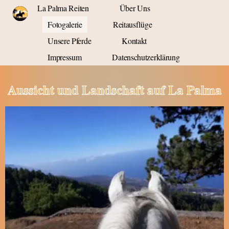
La Palma Reiten
Über Uns
Fotogalerie
Reitausflüge
Unsere Pferde
Kontakt
Fotogalerie Reiten auf La Palma
Impressum
Datenschutzerklärung
Aussicht und Landschaft auf La Palma