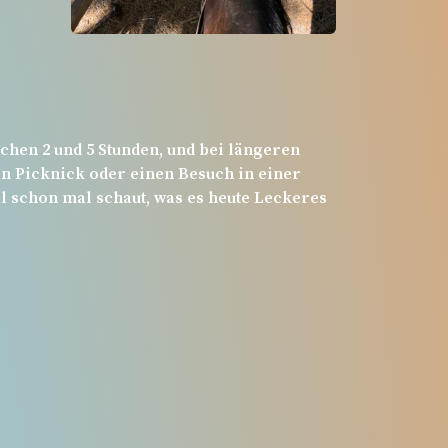
hen 2 und 5 Stunden, und bei längeren
n Picknick oder einen Besuch in einer
l schon mal schaut, was es heute Leckeres