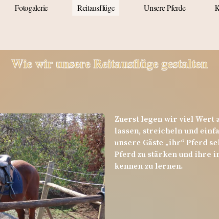
Fotogalerie
Reitausflüge
Unsere Pferde
K
Reitausflüge
Wie wir unsere Reitausflüge gestalten
Zuerst legen wir viel Wert
lassen, streicheln und ei
unsere Gäste „ihr“ Pferd s
Pferd zu stärken und ihre 
kennen zu lernen.