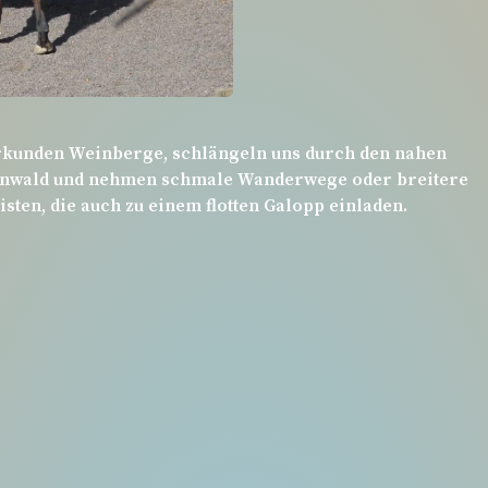
rkunden Weinberge, schlängeln uns durch den nahen
rnwald und nehmen schmale Wanderwege oder breitere
isten, die auch zu einem flotten Galopp einladen.