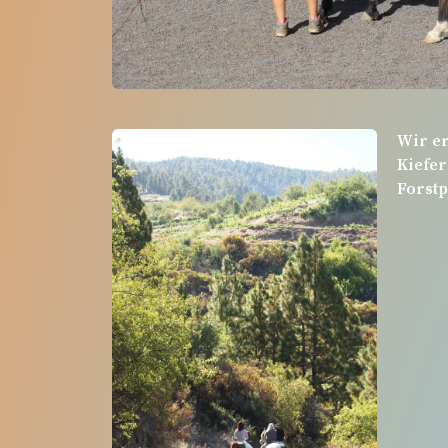
Wir e
Kiefe
Forstp