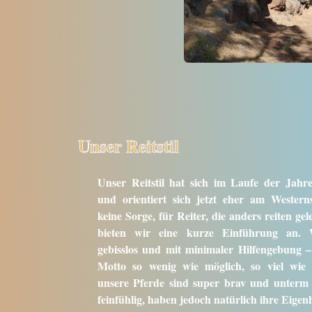
Unser Reitstil
Unser Reitstil hat sich im Laufe der Jahr
und orientiert sich jetzt eher am Western
keine Sorge, für Reiter, die anders reiten ge
bieten wir eine kurze Einführung an. 
gebisslos und mit minimaler Hilfengebung 
Motto so wenig wie möglich, so viel wie n
unsere Pferde sind super brav und unterm 
feinfühlig, haben jedoch natürlich ihre Eigenh