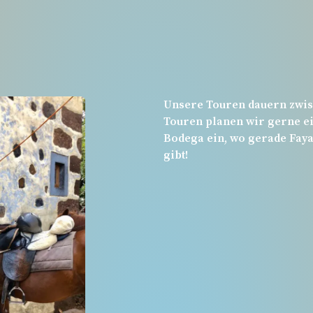
Unsere Touren dauern zwisc
Touren planen wir gerne ei
Bodega ein, wo gerade Faya
gibt!