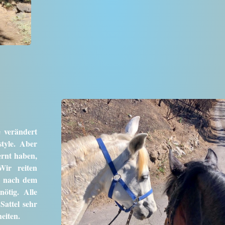
e verändert
style. Aber
lernt haben,
Wir reiten
– nach dem
ötig. Alle
Sattel sehr
eiten.